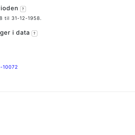
rioden
?
8 til 31-12-1958.
ger i data
?
a-10072