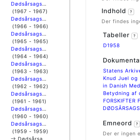
Dødsårsagsregisteret
Indhold
(1967 - 1967)
?
Dødsårsagsregisteret
Der findes ing
(1966 - 1966)
Dødsårsagsregisteret
Tabeller
?
(1965 - 1965)
D1958
Dødsårsagsregisteret
(1964 - 1964)
Dokumenta
Dødsårsagsregisteret
Statens Arkiv
(1963 - 1963)
Knud Juel og 
Dødsårsagsregisteret
in Danish Medi
(1962 - 1962)
Betydning af 
Dødsårsagsregisteret
FORSKIFTER F
(1961 - 1961)
DØDSÅRSAGS
Dødsårsagsregisteret
(1960 - 1960)
Emneord
Dødsårsagsregisteret
?
(1959 - 1959)
Der er ingen 
Dødsårsagsregisteret