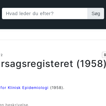
Søg
R
72
rsagsregisteret (1958
 for Klinisk Epidemiologi
(1958)
en beskrivelse.