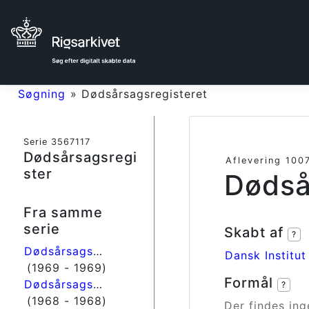
Søgning
»
Dødsårsagsregisteret
Serie 3567117
Dødsårsagsregi
Aflevering 100
ster
Dødså
Fra samme
serie
Skabt af
?
Dødsårsagsregisteret
Dansk Institut
(1969 - 1969)
Formål
Dødsårsagsregisteret
?
(1968 - 1968)
Der findes ing