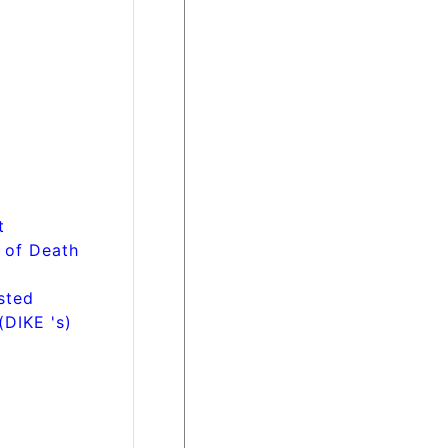
t
 of Death
sted
DIKE 's)