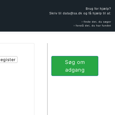
Brug for hjælp?
Skriv til
data@sa.dk
og få hjælp til at:
finde det, du søger
forstå det, du har fundet
egister
Søg om
)
adgang