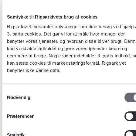
Amt
Art
Samtykke til Rigsarkivets brug af cookies
Rigsarkivet indsamler oplysninger om dine besøg ved hjælp 
3. parts cookies. Det gør vi for at måle hvor mange, der
Tabel
benytter vores tjenester, og hvordan disse bliver brugt. Der
Art
kan vi udvikle indholdet og gøre vores tjenester bedre og
nemmere at bruge. Nogle sider indeholder 3. parts indhold, 
kan sætte cookies til markedsføringsformål. Rigsarkivet
Beskrivelse
?
benytter ikke denne data.
Tabel over vildtarter
Størrelse (Antal
Samtykkevalg
rækker)
?
Nødvendig
Ukendt
Indhold
Præferencer
(Kolonner/variable
)
?
Statistik