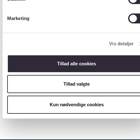
Navn
Indhold
Marketing
ArtID
Artskod
e,
primaer
Vis detaljer
noegle
Artsnavn
Artsnav
Tillad alle cookies
n
Tillad valgte
Kun nødvendige cookies