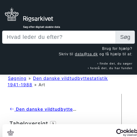
Søg
Brug for hjælp?
Skriv til
data@sa.dk
og få hjælp til at:
finde det, du søger
forstå det, du har fundet
Søgning
»
Den danske vildtudbyttestatistik
1941-1988
»
Art
Den danske vildtudbyttestatistik 1941-1988
Tabeloversigt
?
agg