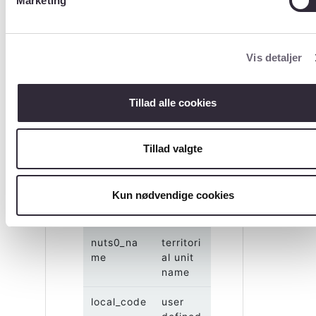
Marketing
Størrelse (Antal
rækker)
?
Vis detaljer
Ukendt
Indhold
Tillad alle cookies
(Kolonner/variable
)
?
Tillad valgte
Navn
Indhold
Kun nødvendige cookies
nuts0_id
NUTS
code
nuts0_na
territori
me
al unit
name
local_code
user