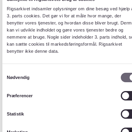
convert
Rigsarkivet indsamler oplysninger om dine besøg ved hjælp 
fuel_grp
3. parts cookies. Det gør vi for at måle hvor mange, der
nuts0
benytter vores tjenester, og hvordan disse bliver brugt. Der
snapsbgr
kan vi udvikle indholdet og gøre vores tjenester bedre og
lps_defy
nemmere at bruge. Nogle sider indeholder 3. parts indhold, 
media
pol_grp
kan sætte cookies til markedsføringsformål. Rigsarkivet
Snap_grp
benytter ikke denne data.
snap_spl
strings
Samtykkevalg
Nødvendig
Tabel
nuts0
Præferencer
Statistik
Beskrivelse
?
territorial unit code
table for level0