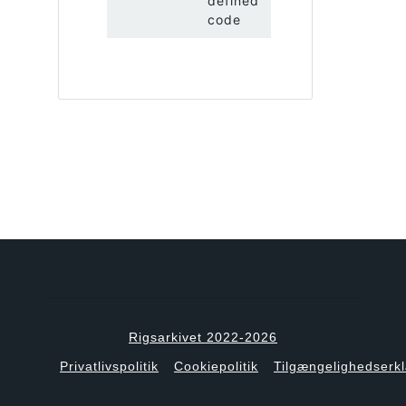
defined
code
Rigsarkivet 2022-2026
Privatlivspolitik
Cookiepolitik
Tilgængelighedserk