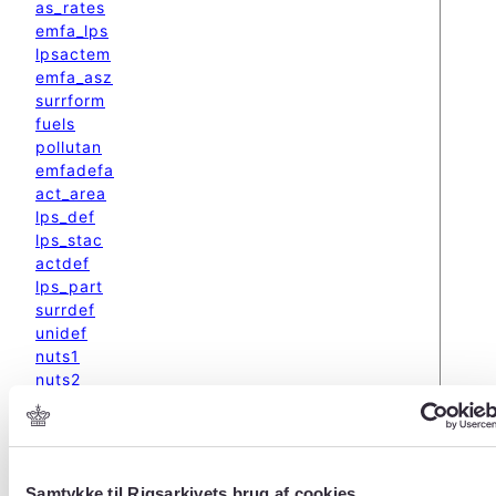
as_rates
emfa_lps
lpsactem
emfa_asz
surrform
fuels
pollutan
emfadefa
act_area
lps_def
lps_stac
actdef
lps_part
surrdef
unidef
nuts1
nuts2
nuts3
snap
split
surrdata
Samtykke til Rigsarkivets brug af cookies
comment