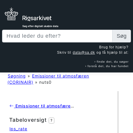
Søg
Brug for hjælp?
Skriv til
data@sa.dk
og få hjælp til at:
finde det, du søger
forstå det, du har fundet
Søgning
»
Emissioner til atmosfæren
(CORINAIR)
»
nuts0
Emissioner til atmosfæren (CORINAIR)
Tabeloversigt
?
lps_rate