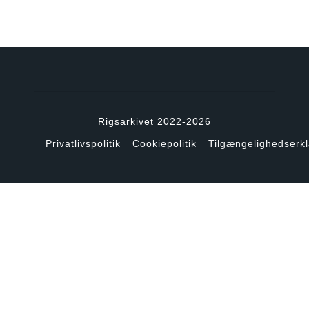
Rigsarkivet 2022-2026
Privatlivspolitik
Cookiepolitik
Tilgængelighedserk