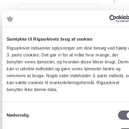
Tabel
INFEKTIO
NER
Samtykke til Rigsarkivets brug af cookies
Rigsarkivet indsamler oplysninger om dine besøg ved hjælp 
3. parts cookies. Det gør vi for at måle hvor mange, der
Beskrivelse
?
benytter vores tjenester, og hvordan disse bliver brugt. Der
Oplysninger om
kan vi udvikle indholdet og gøre vores tjenester bedre og
infektioner i form af
nemmere at bruge. Nogle sider indeholder 3. parts indhold, 
SKS koder og
kan sætte cookies til markedsføringsformål. Rigsarkivet
kodetyper
benytter ikke denne data.
Størrelse (Antal
rækker)
?
Samtykkevalg
3157
Nødvendig
Indhold