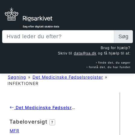
Søg
Brug for hjælp?
Skriv til
data@sa.dk
og få hjælp til at:
finde det, du søger
forstå det, du har fundet
Søgning
»
Det Medicinske Fødselsregister
»
INFEKTIONER
Det Medicinske Fødselsregister
Tabeloversigt
?
MFR