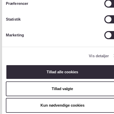
(Kolonner/variable
Præferencer
)
?
Statistik
Navn
Indhold
PK_INFEK
Primær
Marketing
TIONER
nøgle
FK_MFR
Fremme
dnøgle
Vis detaljer
knyttet
til
primær
Tillad alle cookies
nøglen i
tabellen
mfr
Tillad valgte
KODETYP
SKS
E
kodety
Kun nødvendige cookies
pe