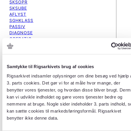
SKSOPR
SKSUBE
AFLYST
SGHKLASS
PASSIV
DIAGNOSE
OPERATIO
ULYK
SKSKLASS
OPRKLASS
UDTILSGH
Samtykke til Rigsarkivets brug af cookies
BESOEG
DISTKOD
Rigsarkivet indsamler oplysninger om dine besøg ved hjælp 
3. parts cookies. Det gør vi for at måle hvor mange, der
benytter vores tjenester, og hvordan disse bliver brugt. Der
kan vi udvikle indholdet og gøre vores tjenester bedre og
Tabel
nemmere at bruge. Nogle sider indeholder 3. parts indhold, 
DISTKOD
kan sætte cookies til markedsføringsformål. Rigsarkivet
benytter ikke denne data.
Beskrivelse
?