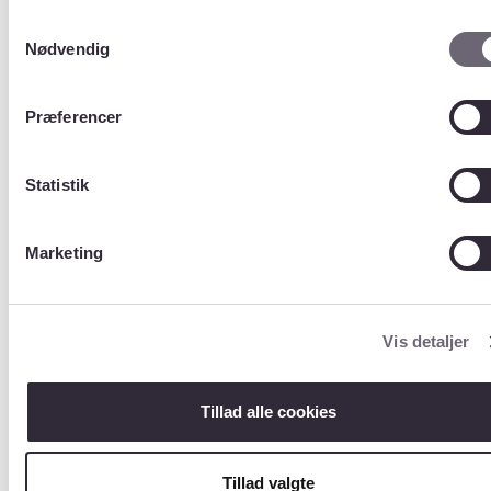
Samtykkevalg
Distriktskode
Nødvendig
Størrelse (Antal
rækker)
?
Præferencer
Ukendt
Indhold
Statistik
(Kolonner/variable
)
?
Marketing
Navn
Indhold
RECNUM
Fremme
Vis detaljer
dnøgle
DISTKOD
Distrikt
Tillad alle cookies
skode
RAEKID
Unikt
Tillad valgte