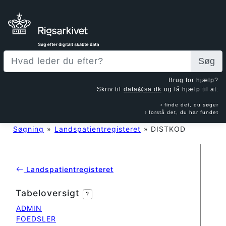
Søg
Brug for hjælp?
Skriv til
data@sa.dk
og få hjælp til at:
finde det, du søger
forstå det, du har fundet
Søgning
»
Landspatientregisteret
»
DISTKOD
Landspatientregisteret
Tabeloversigt
?
ADMIN
FOEDSLER