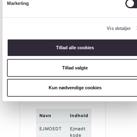
Marketing
_TAB
Beskrivelse
?
Vis detaljer
Tabel over ejmødt
koder
Tillad alle cookies
Størrelse (Antal
rækker)
?
Tillad valgte
4
Indhold
Kun nødvendige cookies
(Kolonner/variable
)
?
Navn
Indhold
EJMOEDT
Ejmødt
kode