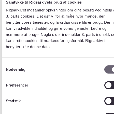
Samtykke til Rigsarkivets brug af cookies
POLITIKREDS_TAB
POSTOMR_TAB
Rigsarkivet indsamler oplysninger om dine besøg ved hjælp 
RETABAAR_TAB
3. parts cookies. Det gør vi for at måle hvor mange, der
RI_TAB
benytter vores tjenester, og hvordan disse bliver brugt. Der
VAERNKODE_TAB
kan vi udvikle indholdet og gøre vores tjenester bedre og
VPLKODE_TAB
nemmere at bruge. Nogle sider indeholder 3. parts indhold, 
ALLE_SP_BENAEGT_TAB
kan sætte cookies til markedsføringsformål. Rigsarkivet
CAVEDT_TAB
FD_NOTAT
benytter ikke denne data.
GRAD_STILLING_TAB
MODTAGER_TAB
MOTIVPL_TAB
Samtykkevalg
PMKODE_TAB
Nødvendig
SESVPLSTATUS_TAB
VP_NOTAT
Præferencer
Statistik
Tabel
EJMOEDT