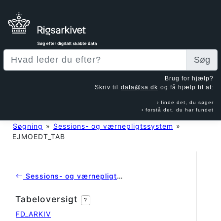
Søg
Brug for hjælp?
Skriv til
data@sa.dk
og få hjælp til at:
finde det, du søger
forstå det, du har fundet
Søgning
»
Sessions- og værnepligtssystem
»
EJMOEDT_TAB
Sessions- og værnepligtssystem
Tabeloversigt
?
FD_ARKIV