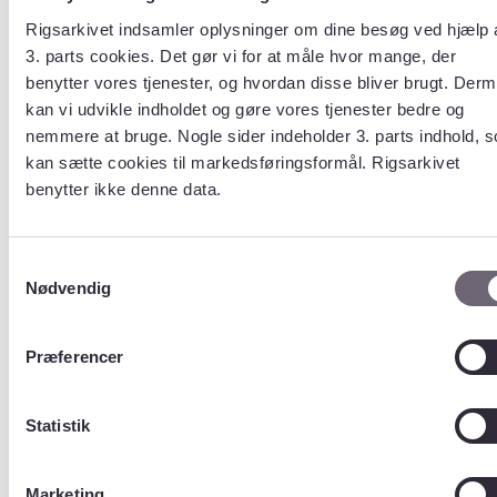
Rigsarkivet indsamler oplysninger om dine besøg ved hjælp 
Tabel
Epinytuge
3. parts cookies. Det gør vi for at måle hvor mange, der
benytter vores tjenester, og hvordan disse bliver brugt. Der
kan vi udvikle indholdet og gøre vores tjenester bedre og
Beskrivelse
nemmere at bruge. Nogle sider indeholder 3. parts indhold, 
?
kan sætte cookies til markedsføringsformål. Rigsarkivet
en ugentlig opgørelse
benytter ikke denne data.
af modtagne
sygdomstilfælde til
publicering fra ca.
2004 til 2014. Uden
Samtykkevalg
relationer til den
Nødvendig
egentlige database
Størrelse (Antal
Præferencer
rækker)
?
46
Statistik
Indhold
(Kolonner/variable
Marketing