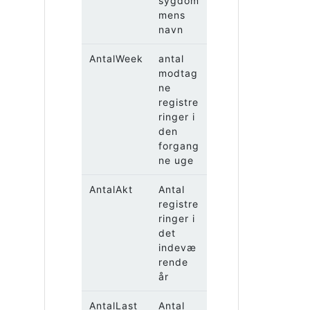
sygdom
mens
navn
AntalWeek
antal
modtag
ne
registre
ringer i
den
forgang
ne uge
AntalAkt
Antal
registre
ringer i
det
indevæ
rende
år
AntalLast
Antal