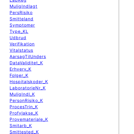
MuligIndlagt
PersRisiko
Smitteland
Symptomer
Type_KL
Udbrud
Verifikation
Vitalstatus
AarsagTilUnders
DataValiditet_K
Erhverv_K
Folger_K
Hospitalskoder_K
LaboratorieNr_K
MuligIndl_K
PersonRisiko_K
ProcesTrin_K
Profylakse_K
Provemateriale_K
Smitarb_K
Smittested_K