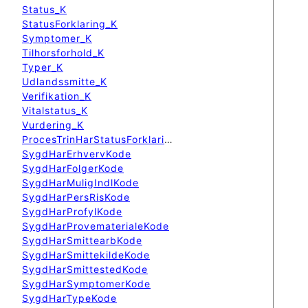
Status_K
StatusForklaring_K
Symptomer_K
Tilhorsforhold_K
Typer_K
Udlandssmitte_K
Verifikation_K
Vitalstatus_K
Vurdering_K
ProcesTrinHarStatusForklaring
SygdHarErhvervKode
SygdHarFolgerKode
SygdHarMuligIndlKode
SygdHarPersRisKode
SygdHarProfylKode
SygdHarProvematerialeKode
SygdHarSmittearbKode
SygdHarSmittekildeKode
SygdHarSmittestedKode
SygdHarSymptomerKode
SygdHarTypeKode