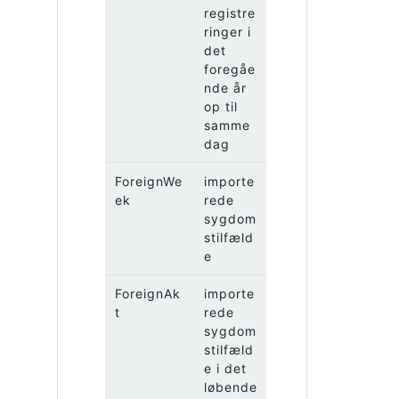
registre
ringer i
det
foregåe
nde år
op til
samme
dag
ForeignWe
importe
ek
rede
sygdom
stilfæld
e
ForeignAk
importe
t
rede
sygdom
stilfæld
e i det
løbende