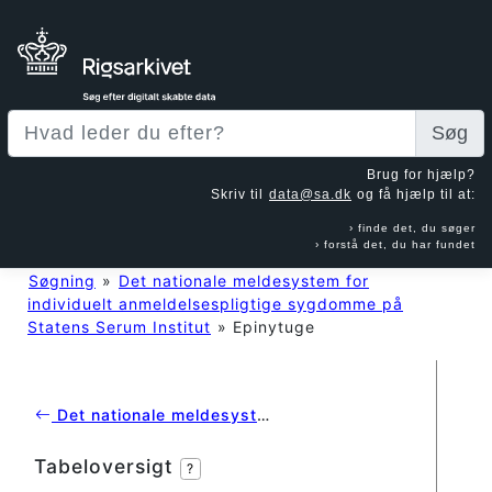
Søg
Brug for hjælp?
Skriv til
data@sa.dk
og få hjælp til at:
finde det, du søger
forstå det, du har fundet
Søgning
»
Det nationale meldesystem for
individuelt anmeldelsespligtige sygdomme på
Statens Serum Institut
»
Epinytuge
Det nationale meldesystem for individuelt anmeldelsespligtige sygdomme på Statens Serum Institut
Tabeloversigt
?