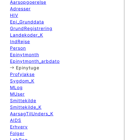
Aarsopgoerelse
Adresser
HIV
Epi_Grunddata
GrundRegistrering
Landekoder_K
IndRejse
Person
Epinytmonth
Epinytmonth_arbdato
Epinytuge
Profylakse
Sygdom_K
MLog
MUser
Smittekilde
Smittekilde_K
AarsagTilUnders_K
AIDS
Erhverv
Folger
LabReg