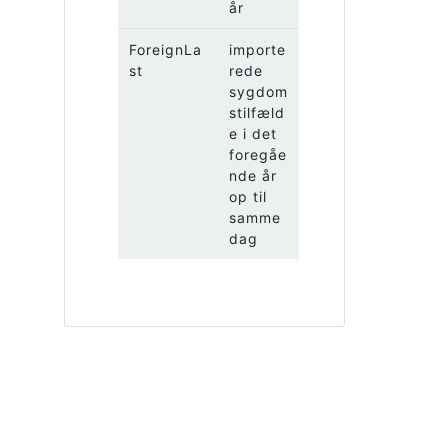
år
ForeignLa
importe
st
rede
sygdom
stilfæld
e i det
foregåe
nde år
op til
samme
dag