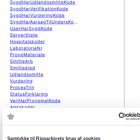
SygdHarUdlandssmitteKode
SygdHarVerifikationKode
SygdHarVurderingKode
SygdHarAarsagTilUndersKode
UserHarSygdKode
ServerState
Hospitalskoder
LaboratorieNr
ProveMateriale
SmitteArb
Smittested
Udlandssmitte
Vurdering
ProcesTrin
StatusForklaring
VeriHarProvematKode
Amtskoder
Postnummer
Kommunekoder
Samtykke til Rigsarkivets brug af cookies