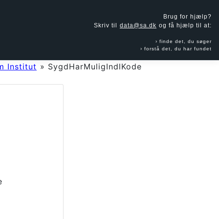
Brug for hjælp?
Skriv til
data@sa.dk
og få hjælp til at:
finde det, du søger
forstå det, du har fundet
 Institut
»
SygdHarMuligIndlKode
e