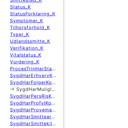
Smittested_K
Status_K
StatusForklaring_K
Symptomer_K
Tilhorsforhold_K
Typer_K
Udlandssmitte_K
Verifikation_K
Vitalstatus_K
Vurdering_K
ProcesTrinHarStatusForklaring
SygdHarErhvervKode
SygdHarFolgerKode
SygdHarMuligIndlKode
SygdHarPersRisKode
SygdHarProfylKode
SygdHarProvematerialeKode
SygdHarSmittearbKode
SygdHarSmittekildeKode