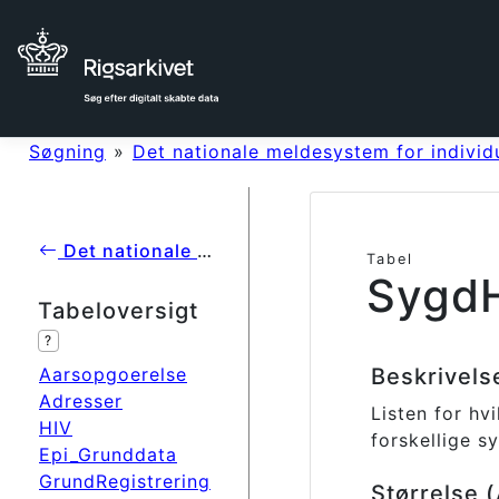
Søgning
»
Det nationale meldesystem for individ
Det nationale meldesystem for individuelt anmeldelsespligtige sygdomme på Statens Serum Institut
Tabel
SygdH
Tabeloversigt
?
Aarsopgoerelse
Beskrivel
Adresser
Listen for h
HIV
forskellige 
Epi_Grunddata
GrundRegistrering
Størrelse 