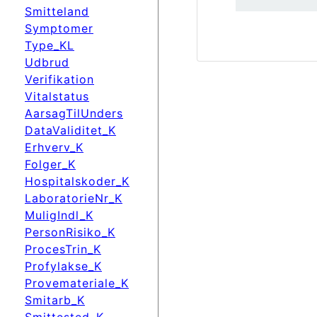
Smitteland
Symptomer
Type_KL
Udbrud
Verifikation
Vitalstatus
AarsagTilUnders
DataValiditet_K
Erhverv_K
Folger_K
Hospitalskoder_K
LaboratorieNr_K
MuligIndl_K
PersonRisiko_K
ProcesTrin_K
Profylakse_K
Provemateriale_K
Smitarb_K