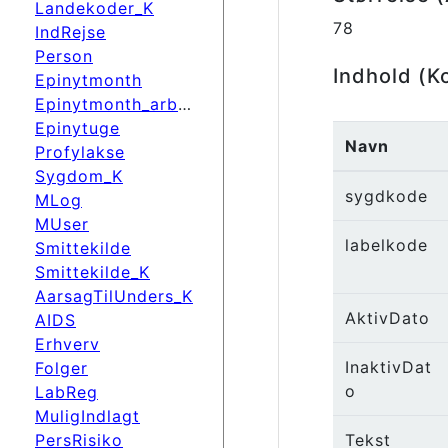
Landekoder_K
78
IndRejse
Person
Indhold (K
Epinytmonth
Epinytmonth_arbdato
Epinytuge
Navn
Profylakse
Sygdom_K
sygdkode
MLog
MUser
labelkode
Smittekilde
Smittekilde_K
AarsagTilUnders_K
AktivDato
AIDS
Erhverv
InaktivDat
Folger
o
LabReg
MuligIndlagt
PersRisiko
Tekst