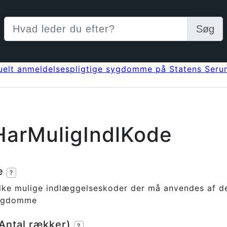
Søg
uelt anmeldelsespligtige sygdomme på Statens Serum
arMuligIndlKode
se
?
vilke mulige indlæggelseskoder der må anvendes af d
sygdomme
(Antal rækker)
?