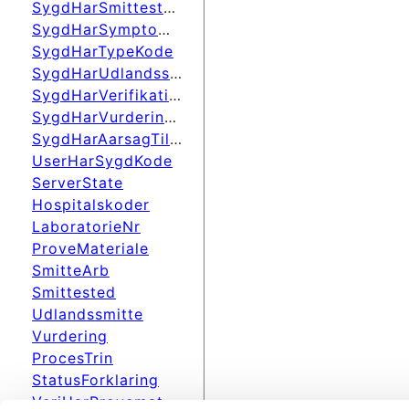
SygdHarSmittestedKode
SygdHarSymptomerKode
SygdHarTypeKode
SygdHarUdlandssmitteKode
SygdHarVerifikationKode
SygdHarVurderingKode
SygdHarAarsagTilUndersKode
UserHarSygdKode
ServerState
Hospitalskoder
LaboratorieNr
ProveMateriale
SmitteArb
Smittested
Udlandssmitte
Vurdering
ProcesTrin
StatusForklaring
VeriHarProvematKode