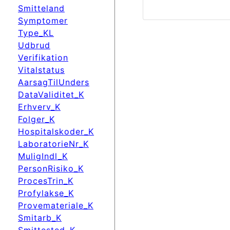
Smitteland
Symptomer
Type_KL
Udbrud
Verifikation
Vitalstatus
AarsagTilUnders
DataValiditet_K
Erhverv_K
Folger_K
Hospitalskoder_K
LaboratorieNr_K
MuligIndl_K
PersonRisiko_K
ProcesTrin_K
Profylakse_K
Provemateriale_K
Smitarb_K