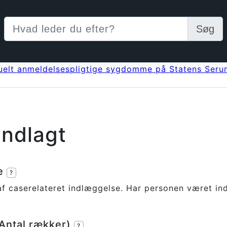
Søg
uelt anmeldelsespligtige sygdomme på Statens Serum
Indlagt
se
?
af caserelateret indlæggelse. Har personen været in
(Antal rækker)
?