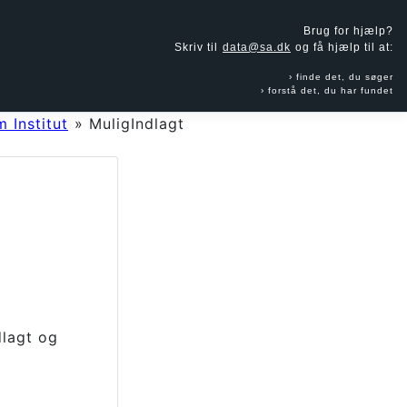
Brug for hjælp?
Skriv til
data@sa.dk
og få hjælp til at:
finde det, du søger
forstå det, du har fundet
 Institut
»
MuligIndlagt
dlagt og