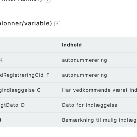
olonner/variable)
?
Indhold
K
autonummerering
dRegistreringOid_F
autonummerering
gIndlaeggelse_C
Har vedkommende været ind
agtDato_D
Dato for indlæggelse
t
Bemærkning til mulig indlæg