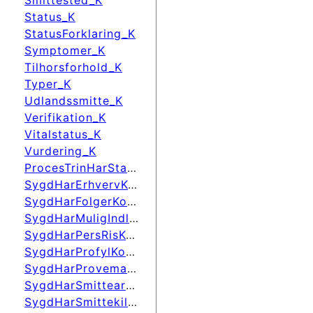
Smittested_K
Status_K
StatusForklaring_K
Symptomer_K
Tilhorsforhold_K
Typer_K
Udlandssmitte_K
Verifikation_K
Vitalstatus_K
Vurdering_K
ProcesTrinHarStatusForklaring
SygdHarErhvervKode
SygdHarFolgerKode
SygdHarMuligIndlKode
SygdHarPersRisKode
SygdHarProfylKode
SygdHarProvematerialeKode
SygdHarSmittearbKode
SygdHarSmittekildeKode