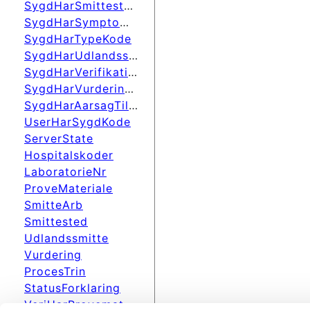
SygdHarSmittestedKode
SygdHarSymptomerKode
SygdHarTypeKode
SygdHarUdlandssmitteKode
SygdHarVerifikationKode
SygdHarVurderingKode
SygdHarAarsagTilUndersKode
UserHarSygdKode
ServerState
Hospitalskoder
LaboratorieNr
ProveMateriale
SmitteArb
Smittested
Udlandssmitte
Vurdering
ProcesTrin
StatusForklaring
VeriHarProvematKode