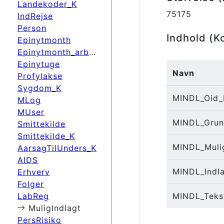
Landekoder_K
75175
IndRejse
Person
Indhold (K
Epinytmonth
Epinytmonth_arbdato
Epinytuge
Navn
Profylakse
Sygdom_K
MINDL_Oid_
MLog
MUser
MINDL_Grun
Smittekilde
Smittekilde_K
MINDL_Muli
AarsagTilUnders_K
AIDS
MINDL_Indl
Erhverv
Folger
LabReg
MINDL_Teks
MuligIndlagt
PersRisiko