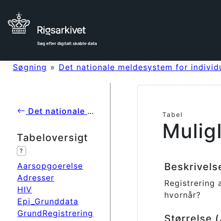
Søgning
»
Det nationale meldesystem for individ
Det nationale meldesystem for individuelt anmeldelsespligtige sygdomme på Statens Serum Institut
Tabel
Mulig
Tabeloversigt
?
Aarsopgoerelse
Beskrivel
Adresser
Registrering 
HIV
hvornår?
Epi_Grunddata
GrundRegistrering
Størrelse 