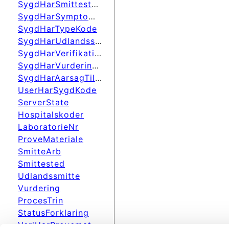
SygdHarSmittestedKode
SygdHarSymptomerKode
SygdHarTypeKode
SygdHarUdlandssmitteKode
SygdHarVerifikationKode
SygdHarVurderingKode
SygdHarAarsagTilUndersKode
UserHarSygdKode
ServerState
Hospitalskoder
LaboratorieNr
ProveMateriale
SmitteArb
Smittested
Udlandssmitte
Vurdering
ProcesTrin
StatusForklaring
VeriHarProvematKode