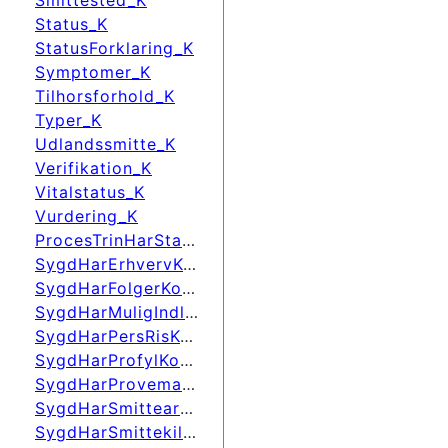
Smittested_K
Status_K
StatusForklaring_K
Symptomer_K
Tilhorsforhold_K
Typer_K
Udlandssmitte_K
Verifikation_K
Vitalstatus_K
Vurdering_K
ProcesTrinHarStatusForklaring
SygdHarErhvervKode
SygdHarFolgerKode
SygdHarMuligIndlKode
SygdHarPersRisKode
SygdHarProfylKode
SygdHarProvematerialeKode
SygdHarSmittearbKode
SygdHarSmittekildeKode