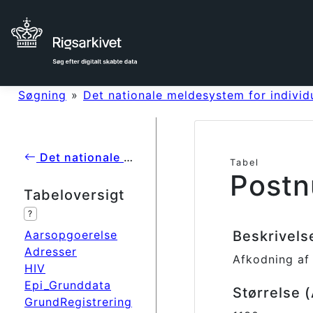
Søgning
»
Det nationale meldesystem for individ
Det nationale meldesystem for individuelt anmeldelsespligtige sygdomme på Statens Serum Institut
Tabel
Post
Tabeloversigt
?
Aarsopgoerelse
Beskrivel
Adresser
Afkodning af
HIV
Epi_Grunddata
Størrelse 
GrundRegistrering