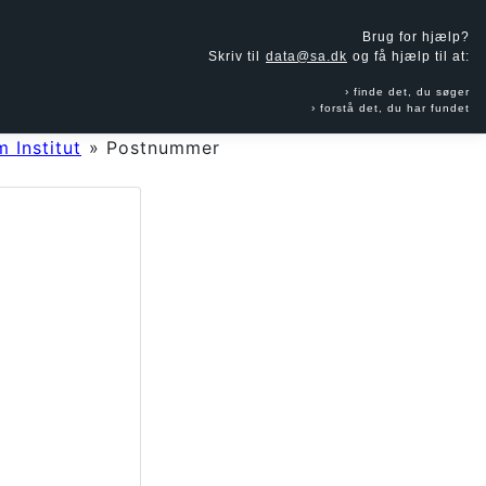
Brug for hjælp?
Skriv til
data@sa.dk
og få hjælp til at:
finde det, du søger
forstå det, du har fundet
 Institut
»
Postnummer