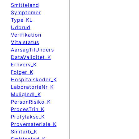
Smitteland
Symptomer
Type_KL
Udbrud
Verifikation
Vitalstatus
AarsagTilUnders
DataValiditet_K
Erhverv_K
Folger_K
Hospitalskoder_K
LaboratorieNr_K
MuligIndl_K
PersonRisiko_K
ProcesTrin_K
Profylakse_K
Provemateriale_K
Smitarb_K