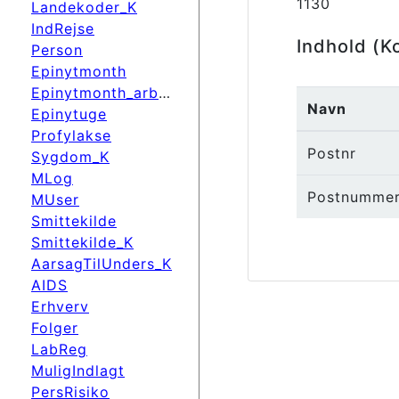
1130
Landekoder_K
IndRejse
Indhold (K
Person
Epinytmonth
Epinytmonth_arbdato
Navn
Epinytuge
Profylakse
Postnr
Sygdom_K
MLog
Postnummer
MUser
Smittekilde
Smittekilde_K
AarsagTilUnders_K
AIDS
Erhverv
Folger
LabReg
MuligIndlagt
PersRisiko