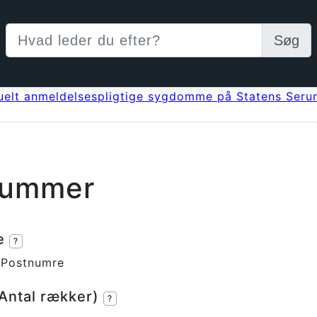
Søg
uelt anmeldelsespligtige sygdomme på Statens Serum
nummer
se
?
 Postnumre
(Antal rækker)
?