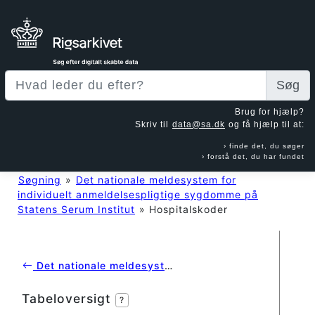
Søg
Brug for hjælp?
Skriv til
data@sa.dk
og få hjælp til at:
finde det, du søger
forstå det, du har fundet
Søgning
»
Det nationale meldesystem for
individuelt anmeldelsespligtige sygdomme på
Statens Serum Institut
»
Hospitalskoder
Det nationale meldesystem for individuelt anmeldelsespligtige sygdomme på Statens Serum Institut
Tabeloversigt
?