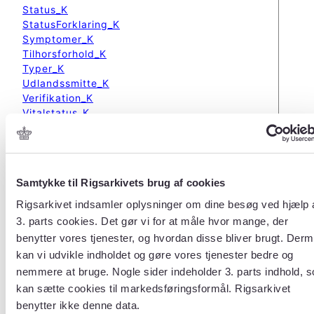
Status_K
StatusForklaring_K
Symptomer_K
Tilhorsforhold_K
Typer_K
Udlandssmitte_K
Verifikation_K
Vitalstatus_K
Vurdering_K
ProcesTrinHarStatusForklaring
SygdHarErhvervKode
SygdHarFolgerKode
Samtykke til Rigsarkivets brug af cookies
SygdHarMuligIndlKode
SygdHarPersRisKode
Rigsarkivet indsamler oplysninger om dine besøg ved hjælp 
SygdHarProfylKode
3. parts cookies. Det gør vi for at måle hvor mange, der
SygdHarProvematerialeKode
benytter vores tjenester, og hvordan disse bliver brugt. Der
SygdHarSmittearbKode
kan vi udvikle indholdet og gøre vores tjenester bedre og
SygdHarSmittekildeKode
nemmere at bruge. Nogle sider indeholder 3. parts indhold, 
SygdHarSmittestedKode
kan sætte cookies til markedsføringsformål. Rigsarkivet
SygdHarSymptomerKode
SygdHarTypeKode
benytter ikke denne data.