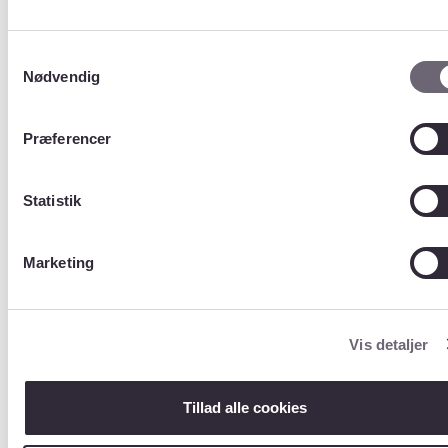
SygdHarUdlandssmitteKode
SygdHarVerifikationKode
SygdHarVurderingKode
Samtykkevalg
SygdHarAarsagTilUndersKode
Nødvendig
UserHarSygdKode
ServerState
Hospitalskoder
Præferencer
LaboratorieNr
ProveMateriale
SmitteArb
Statistik
Smittested
Udlandssmitte
Vurdering
Marketing
ProcesTrin
StatusForklaring
VeriHarProvematKode
Amtskoder
Vis detaljer
Postnummer
Kommunekoder
Tillad alle cookies