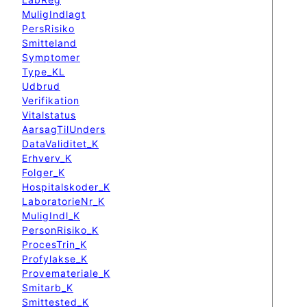
MuligIndlagt
PersRisiko
Smitteland
Symptomer
Type_KL
Udbrud
Verifikation
Vitalstatus
AarsagTilUnders
DataValiditet_K
Erhverv_K
Folger_K
Hospitalskoder_K
LaboratorieNr_K
MuligIndl_K
PersonRisiko_K
ProcesTrin_K
Profylakse_K
Provemateriale_K
Smitarb_K
Smittested_K