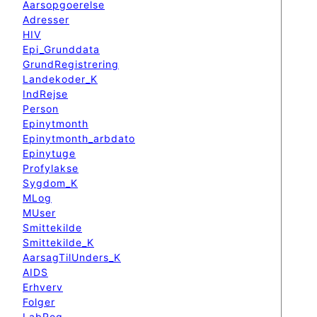
Aarsopgoerelse
Adresser
HIV
Epi_Grunddata
GrundRegistrering
Landekoder_K
IndRejse
Person
Epinytmonth
Epinytmonth_arbdato
Epinytuge
Profylakse
Sygdom_K
MLog
MUser
Smittekilde
Smittekilde_K
AarsagTilUnders_K
AIDS
Erhverv
Folger
LabReg