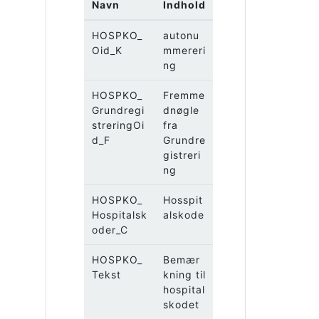
Navn
Indhold
HOSPKO_
autonu
Oid_K
mmereri
ng
HOSPKO_
Fremme
Grundregi
dnøgle
streringOi
fra
d_F
Grundre
gistreri
ng
HOSPKO_
Hosspit
Hospitalsk
alskode
oder_C
HOSPKO_
Bemær
Tekst
kning til
hospital
skodet