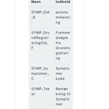
Navn
Indhold
SYMP_Oid
autonu
_K
mmereri
ng
SYMP_Gru
Fremme
ndRegistr
dnøgle
eringOid_
fra
F
Grundre
gistreri
ng
SYMP_Sy
Sympto
mptomer_
mer
C
kode
SYMP_Tek
Bemær
st
kning til
Sympto
mer