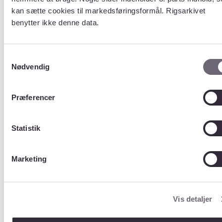
SygdHarUdlandssmitteKode
kan sætte cookies til markedsføringsformål. Rigsarkivet
SygdHarVerifikationKode
benytter ikke denne data.
SygdHarVurderingKode
SygdHarAarsagTilUndersKode
UserHarSygdKode
ServerState
Samtykkevalg
Hospitalskoder
Nødvendig
LaboratorieNr
ProveMateriale
SmitteArb
Præferencer
Smittested
Udlandssmitte
Statistik
Vurdering
ProcesTrin
StatusForklaring
Marketing
VeriHarProvematKode
Amtskoder
Postnummer
Kommunekoder
Vis detaljer