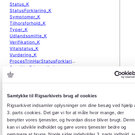
Status_K
StatusForklaring_K
Symptomer_K
Tilhorsforhold_K
Typer_K
Udlandssmitte_K
Verifikation_K
Vitalstatus_K
Vurdering_K
ProcesTrinHarStatusForklaring
SygdHarErhvervKode
SygdHarFolgerKode
SygdHarMuligIndlKode
SygdHarPersRisKode
SygdHarProfylKode
Samtykke til Rigsarkivets brug af cookies
SygdHarProvematerialeKode
Rigsarkivet indsamler oplysninger om dine besøg ved hjælp 
SygdHarSmittearbKode
SygdHarSmittekildeKode
3. parts cookies. Det gør vi for at måle hvor mange, der
SygdHarSmittestedKode
benytter vores tjenester, og hvordan disse bliver brugt. Der
SygdHarSymptomerKode
kan vi udvikle indholdet og gøre vores tjenester bedre og
SygdHarTypeKode
nemmere at bruge. Nogle sider indeholder 3. parts indhold, 