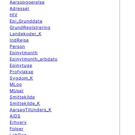
Aarsopgoerelse
Adresser
HIV
Epi_Grunddata
GrundRegistrering
Landekoder_K
IndRejse
Person
Epinytmonth
Epinytmonth_arbdato
Epinytuge
Profylakse
Sygdom_K
MLog
MUser
Smittekilde
Smittekilde_K
AarsagTilUnders_K
AIDS
Erhverv
Folger
LabReg