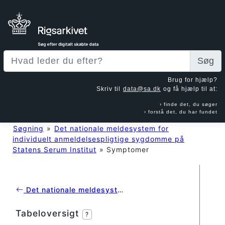
Søg
Brug for hjælp?
Skriv til
data@sa.dk
og få hjælp til at:
finde det, du søger
forstå det, du har fundet
Søgning
»
Det nationale meldesystem for
individuelt anmeldelsespligtige sygdomme på
Statens Serum Institut
»
Symptomer
Det nationale meldesystem for individuelt anmeldelsespligtige sygdomme på Statens Serum Institut
Tabeloversigt
?