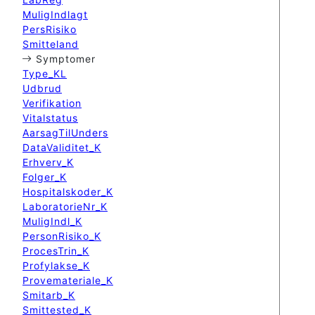
MuligIndlagt
PersRisiko
Smitteland
Symptomer
Type_KL
Udbrud
Verifikation
Vitalstatus
AarsagTilUnders
DataValiditet_K
Erhverv_K
Folger_K
Hospitalskoder_K
LaboratorieNr_K
MuligIndl_K
PersonRisiko_K
ProcesTrin_K
Profylakse_K
Provemateriale_K
Smitarb_K
Smittested_K